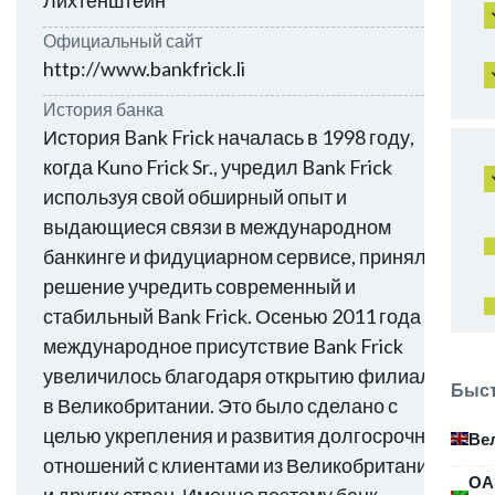
Лихтенштейн
Официальный сайт
http://www.bankfrick.li
История банка
История Bank Frick началась в 1998 году,
когда Kuno Frick Sr., учредил Bank Frick
используя свой обширный опыт и
выдающиеся связи в международном
банкинге и фидуциарном сервисе, принял
решение учредить современный и
стабильный Bank Frick. Осенью 2011 года
международное присутствие Bank Frick
увеличилось благодаря открытию филиала
Быст
в Великобритании. Это было сделано с
целью укрепления и развития долгосрочных
Ве
отношений с клиентами из Великобритании
ОА