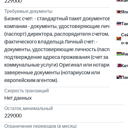
229000
Требуемые документы
Яп
Бизнес счет: - стандартный пакет документов
Та
компании - документы, удостоверяющие личность
(паспорт) директора, распорядителя счетом,
Се
фактического владельца Личный счет: -
о-в
документы, удостоверяющие личность (паспорт) -
Ма
подтверждение адреса проживания (счет за
коммунальные услуги) Оригинал или нотариально
Ка
заверенные документы (нотариусом или
Па
европейским агентом).
Скорость транзакций
Нет данных
Остаток, минимальный
229000
Ограничение переводов (в месяц)