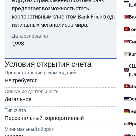
и других стран. Именно поэтому банк
(U
предлагает возможность стать
корпоративным клиентом Bank Frick в одном
Ба
из главных мегаполисов мира.
Го
Дата основания
Си
1998
Ки
Условия открытия счета
С
Предоставление рекомендаций
(US
Не требуется
Шв
Описание деятельности
Детальное
Эс
Тип счёта
Ге
Персональный, корпоративный
Ир
Минимальный оборот
Ка