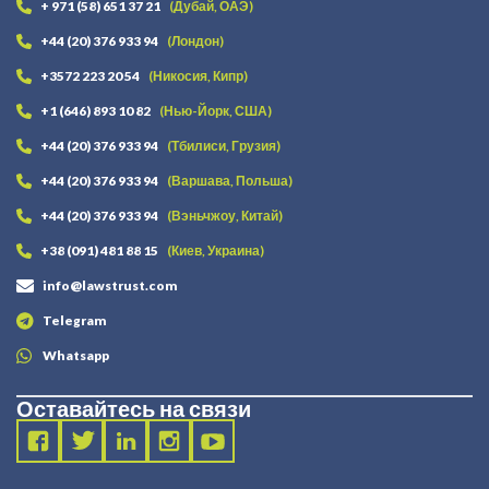
+ 971 (58) 651 37 21
(Дубай, ОАЭ)
+44 (20) 376 933 94
(Лондон)
+3572 223 20 54
(Никосия, Кипр)
+1 (646) 893 10 82
(Нью-Йорк, США)
+44 (20) 376 933 94
(Тбилиси, Грузия)
+44 (20) 376 933 94
(Варшава, Польша)
+44 (20) 376 933 94
(Вэньчжоу, Китай)
+38 (091) 481 88 15
(Киев, Украина)
info@lawstrust.com
Telegram
Whatsapp
Оставайтесь на связи