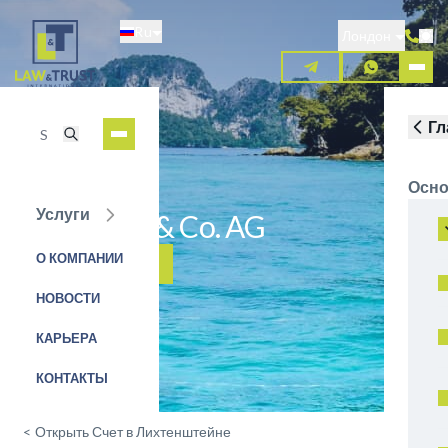
Перейти
Ru
к
Лондон
основному
содержанию
Гл
Осно
Услуги
Bank Frick & Co. AG
О КОМПАНИИ
ЗАЯВКА НА УСЛУГУ
НОВОСТИ
КАРЬЕРА
КОНТАКТЫ
<
Открыть Счет в Лихтенштейне