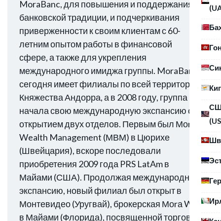
MoraBanc, для повышения и поддержания
(U
банковской традиции, и подчеркивания
Ба
приверженности к своим клиентам с 60-
летним опытом работы в финансовой
Го
сфере, а также для укрепления
Си
международного имиджа группы. MoraBanc
сегодня имеет филиалы по всей территории
Ки
Княжества Андорра, а в 2008 году, группа
С
начала свою международную экспансию с
(US
открытием двух отделов. Первым был Моrа
Wealth Management (МВМ) в Цюрихе
Шв
(Швейцария), вскоре последовали
Эс
приобретения 2009 года PRS LatAm в
Майами (США). Продолжая международную
Ге
экспансию, новый филиал был открыт в
Ир
Монтевидео (Уругвай), брокерская Моrа WM
в Майами (Флорида), посвященной торговле
Ка