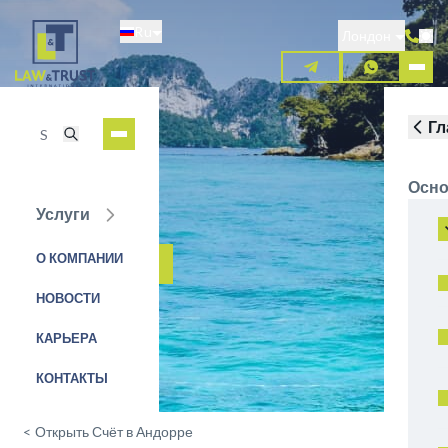
Перейти
Ru
к
Лондон
основному
содержанию
Гл
Осно
Услуги
MoraBanc
О КОМПАНИИ
ЗАЯВКА НА УСЛУГУ
НОВОСТИ
КАРЬЕРА
КОНТАКТЫ
<
Открыть Счёт в Андорре