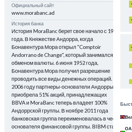
Официальный сайт
www.morabanc.ad
История банка
История MoraBanc берет свое начало с 1938
года. В Княжестве Андорра, когда
Бонавентура Мора открыл "Comptoir
Andorrano de Change", который занимался
обменом валюты. 6 июня 1952 года,
Бонавентура Мора получил разрешение
проводить все виды денежных операций. В
2006 году партнеры-основатели Андорры
приобрела 51% акций, принадлежащих
BBVA и MoraBanc теперь владеет 100%
Быст
Андоррской группы. В ноябре 2011 года
Ве
банковская группа переименовалась в честь
основателя финансовой группы. BIBM стал
ОА