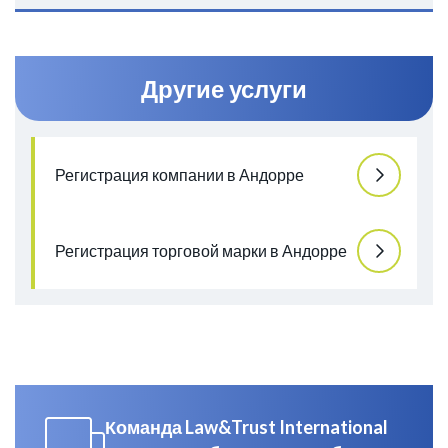
Другие услуги
Регистрация компании в Андорре
Регистрация торговой марки в Андорре
Команда Law&Trust International