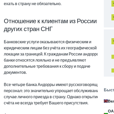
ехать в страну не обязательно.
Отношение к клиентам из России и
других стран СНГ
Банковские услуги оказываются физическим и
юридическим лицам без учёта их географической
локации за границей. К гражданам России андоррские
банки относятся лояльно и не предъявляют
дополнительные требования к сбору и подаче
документов.
Все четыре банка Андорры имеют русскоговорящий
Быст
персонал: это значительно упрощает обслуживание в
случае личного приезда в страну. Однако открытие
Ве
счёта не всегда требует Вашего присутствия.
ОА