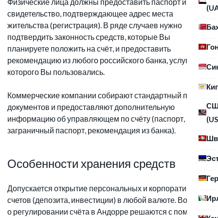
Физические лица должны предоставить паспорт и
(U
свидетельство, подтверждающее адрес места
жительства (регистрация). В ряде случаев нужно
Ба
подтвердить законность средств, которые Вы
Го
планируете положить на счёт, и предоставить
рекомендацию из любого российского банка, услугами
Си
которого Вы пользовались.
Ки
Коммерческие компании собирают стандартный пакет
С
документов и предоставляют дополнительную
информацию об управляющем по счёту (паспорт,
(US
заграничный паспорт, рекомендация из банка).
Шв
Эс
Особенности хранения средств
Ге
Допускается открытие персональных и корпоративных
Ир
счетов (депозита, инвестиции) в любой валюте. Вопросы
о регулировании счёта в Андорре решаются с помощью
Ка