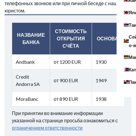
телефонных звонков или при личной беседе с нашим
юристом.
Яп
Та
СТОИМОСТЬ
НАЗВАНИЕ
Се
ОТКРЫТИЯ
ОСНОВАН
БАНКА
о-в
СЧЁТА
Ма
Andbank
от 1200 EUR
1930
Ка
Credit
от 900 EUR
1949
Па
Andorra SA
MoraBanc
от 890 EUR
1938
При принятии во внимание информации
указанной на странице просьба ознакомиться с
ограничением ответственности