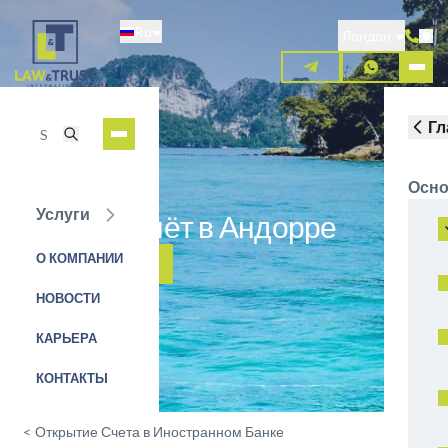
Перейти
Ru
к
Лондон
основному
содержанию
Гл
Осно
Услуги
Открыть счёт в Андорре
О КОМПАНИИ
ЗАЯВКА НА УСЛУГУ
НОВОСТИ
КАРЬЕРА
КОНТАКТЫ
<
Открытие Счета в Иностранном Банке