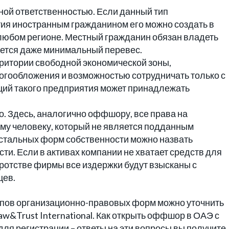
ной ответственностью. Если данный тип
тия иностранным гражданином его можно создать в
любом регионе. Местный гражданин обязан владеть
ется даже минимальный перевес.
ритории свободной экономической зоны,
огообложения и возможностью сотрудничать только с
ций такого предприятия может принадлежать
 Здесь, аналогично оффшору, все права на
му человеку, который не является подданным
остальных форм собственности можно назвать
ти. Если в активах компании не хватает средств для
кротстве фирмы все издержки будут взысканы с
цев.
пов организационно-правовых форм можно уточнить
w&Trust International. Как открыть оффшор в ОАЭ с
ля регистрации – ответы на эти вопросы вы получите