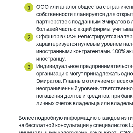
ООО или аналог общества с ограничен
собственности планируется для откры
партнерстве с подданным Эмиратов в 
большей частью акций фирмы, учитыва
Оффшор в ОАЭ. Регистрируется на тер
характеризуется нулевым уровнем нал
иностранными контрагентами. 100% ак
иностранцу.
Индивидуальное предпринимательство.
организацию могут принадлежать одно
Эмиратов. Главным отличием от всех 
неограниченный уровень ответственнос
погашения долгов и кредитов, при бан
личных счетов владельца или владель
Более подробную информацию о каждом из ти
на бесплатной консультации у специалистов La
минимальными издержками, как выбрать СЭЗ д