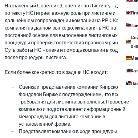
Назначенный Советник (Советник по Листингу – далее
Яп
по тексту НС) играет важную роль при листинге и
дальнейшем сопровождении компании на РРК. Каждая
Та
компания на данном рынке должна нанять НС на
постоянной основе для выполнения листинговых
Се
процедур и проверки соответствия правилам рынка.
о-в
Суть работы НС – опека и помощь компании в ходе и
после процедуры листинга.
Ма
Ка
Если более конкретно, то в задачи НС входит:
Па
Оценка и представление компании Кипрской
Фондовой Бирже с подтверждением, что все
требования для листинга выполнены. Проверяет
компанию и подготавливает информационный
меморандум для листинга компании в
установленной форме.
Представляет компанию в ходе процедуры