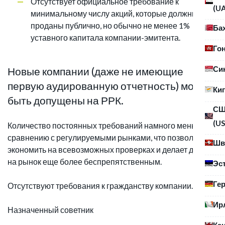
Отсутствует официальное требование к
(U
минимальному числу акций, которые должны быть
проданы публично, но обычно не менее 1%
Ба
уставного капитала компании-эмитента.
Го
Си
Новые компании (даже не имеющие
первую аудированную отчетность) могут
Ки
быть допущены на РРК.
С
(US
Количество постоянных требований намного меньше по
сравнению с регулируемыми рынками, что позволяет
Шв
экономить на всевозможных проверках и делает доступ
на рынок еще более беспрепятственным.
Эс
Ге
Отсутствуют требования к гражданству компании.
Ир
Назначенный советник
Ка