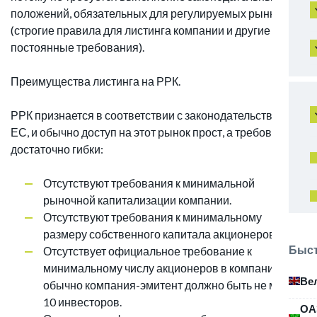
положений, обязательных для регулируемых рынков
(строгие правила для листинга компании и другие
постоянные требования).
Преимущества листинга на РРК.
РРК признается в соответствии с законодательством
ЕС, и обычно доступ на этот рынок прост, а требования
достаточно гибки:
Отсутствуют требования к минимальной
рыночной капитализации компании.
Отсутствуют требования к минимальному
размеру собственного капитала акционеров.
Быст
Отсутствует официальное требование к
минимальному числу акционеров в компании, но
Ве
обычно компания-эмитент должно быть не менее
10 инвесторов.
ОА