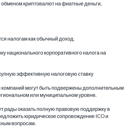
с обменом криптовалют на фиатные деньги,
ся налогам как обычный доход.
вку национального корпоративного налога на
окупную эффективную налоговую ставку
оды компаний могут быть подвержены дополнительным
егиональном или муниципальном уровне.
ут рады оказать полную правовую поддержку в
редложить юридическое сопровождение ICO и
жным вопросам.