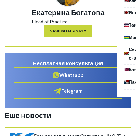
Екатерина Богатова
Яп
Head of Practice
Та
ЗАЯВКА НА УСЛУГУ
Ма
Се
о-в
Бесплатная консультация
Ка
Whatsapp
Па
Telegram
Еще новости