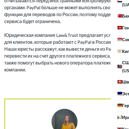
отчитываются перед иностранными контролирующими
(U
органами. PayPal больше не может выполнять свои
функции для переводов по России, поэтому поддержка
Ба
сервиса будет ограничена.
Го
Юридическая компания Law&Trust предлагает услуги
Си
для клиентов, которые работают с PayPal в России.
Наши юристы расскажут, как вывести деньги из PayPal и
Ки
перевести их на счет другого платежного сервиса, а
также помогут выбрать нового оператора платежей для
С
компании.
(US
Шв
Эс
Ге
Ир
Ка