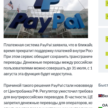
Платежная система PayPal заявила, что в ближайшее
время прекратит поддержку платежей внутри России.
При этом сервис обещает сохранить трансграничные
переводы. Денежные переводы между российскими
пользователями можно совершать до 31 июля, с 1
августа эта функция будет недоступна.
Быст
Причиной такого решения PayPal стали нововведения
от Центробанка РФ. Регулятор ужесточил требования
Ве
для внутрироссийских переводов. В частности, ЦБ РФ
запретил денежные переводы для операторов, которые
ОА