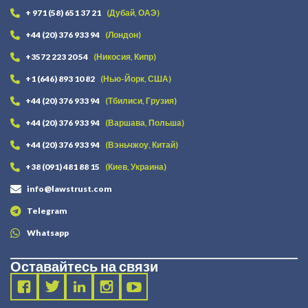
+ 971 (58) 651 37 21
(Дубай, ОАЭ)
+44 (20) 376 933 94
(Лондон)
+3572 223 20 54
(Никосия, Кипр)
+1 (646) 893 10 82
(Нью-Йорк, США)
+44 (20) 376 933 94
(Тбилиси, Грузия)
+44 (20) 376 933 94
(Варшава, Польша)
+44 (20) 376 933 94
(Вэньчжоу, Китай)
+38 (091) 481 88 15
(Киев, Украина)
info@lawstrust.com
Telegram
Whatsapp
Оставайтесь на связи