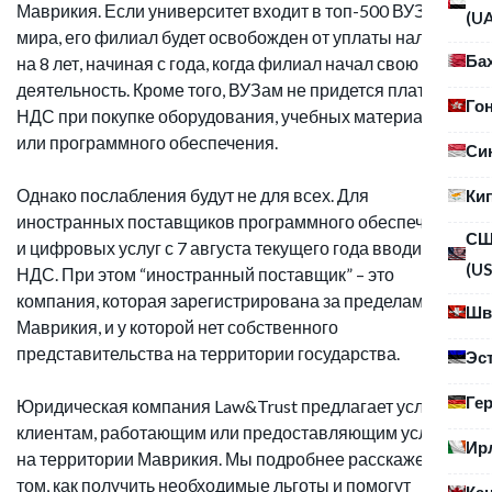
Маврикия. Если университет входит в топ-500 ВУЗов
(U
мира, его филиал будет освобожден от уплаты налогов
Ба
на 8 лет, начиная с года, когда филиал начал свою
деятельность. Кроме того, ВУЗам не придется платить
Го
НДС при покупке оборудования, учебных материалов
или программного обеспечения.
Си
Однако послабления будут не для всех. Для
Ки
иностранных поставщиков программного обеспечения
С
и цифровых услуг с 7 августа текущего года вводится
(US
НДС. При этом “иностранный поставщик” – это
компания, которая зарегистрирована за пределами
Шв
Маврикия, и у которой нет собственного
представительства на территории государства.
Эс
Ге
Юридическая компания Law&Trust предлагает услуги
клиентам, работающим или предоставляющим услугам
Ир
на территории Маврикия. Мы подробнее расскажем о
том, как получить необходимые льготы и помогут
Ка