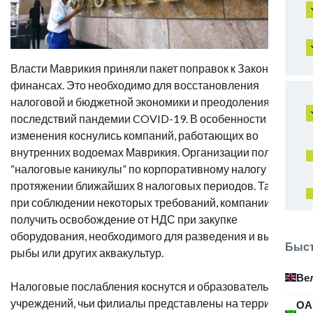
Власти Маврикия приняли пакет поправок к Закону о
финансах. Это необходимо для восстановления
налоговой и бюджетной экономики и преодоления
последствий пандемии COVID-19. В особенности
изменения коснулись компаний, работающих во
внутренних водоемах Маврикия. Организации получают
“налоговые каникулы” по корпоративному налогу на
протяжении ближайших 8 налоговых периодов. Также
при соблюдении некоторых требований, компании могут
получить освобождение от НДС при закупке
оборудования, необходимого для разведения и вылова
Быст
рыбы или других аквакультур.
Ве
Налоговые послабления коснутся и образовательных
учреждений, чьи филиалы представлены на территории
ОА