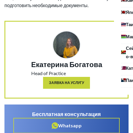
подготовить необходимые документы.
Яп
Та
Ма
Се
о-в
Екатерина Богатова
Ка
Head of Practice
Па
ЗАЯВКА НА УСЛУГУ
Бесплатная консультация
Whatsapp