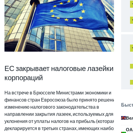
ЕС закрывает налоговые лазейки для
корпораций
На встрече в Брюсселе Министрами экономики и
финансов стран Евросоюза было принято решение по
Быст
изменению налогового законодательства в
направлении закрытия лазеек, используемых для
Ве
уклонения от уплаты налогов на прибыль (которая
декларируется в третьих странах, имеющих наиболее
ОА