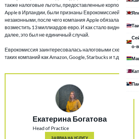
также налоговые льготы, предоставленные корпорации
Apple в Ирландии, были признаны Еврокомиссией
Яп
незаконными, после чего компания Apple обязалась
Та
возместить 13 миллиардов евро. И как стало видно
далее, это был не единичный случай.
Се
о-в
Еврокомиссия заинтересовалась налоговыми схемами
таких компаний как Amazon, Google, Starbucks и т.д.
Ма
Ка
Па
Екатерина Богатова
Head of Practice
ЗАЯВКА НА УСЛУГУ