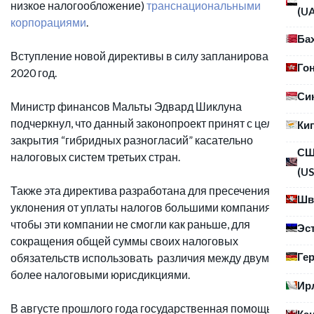
низкое налогообложение)
транснациональными
(U
корпорациями
.
Ба
Вступление новой директивы в силу запланировано на
Го
2020 год.
Си
Министр финансов Мальты Эдвард Шиклуна
подчеркнул, что данный законопроект принят с целью
Ки
закрытия “гибридных разногласий” касательно
С
налоговых систем третьих стран.
(US
Также эта директива разработана для пресечения
Шв
уклонения от уплаты налогов большими компаниями,
чтобы эти компании не смогли как раньше, для
Эс
сокращения общей суммы своих налоговых
Ге
обязательств использовать различия между двумя и
более налоговыми юрисдикциями.
Ир
В августе прошлого года государственная помощь, а
Ка