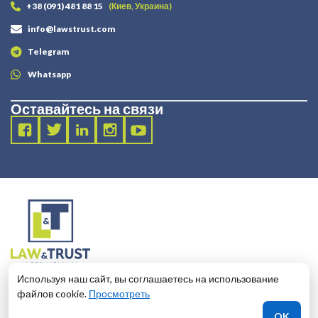
+38 (091) 481 88 15
(Киев, Украина)
info@lawstrust.com
Telegram
Whatsapp
Оставайтесь на связи
2003 - 2025 LANDT LEGAL LLP
Используя наш сайт, вы соглашаетесь на использование
124 City Road, London, United Kingdom, EC1V 2NX
файлов cookie.
Просмотреть
OK