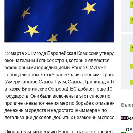
12 марта 2019 года Европейская Комиссия утвердила
окончательный список стран, которые являются
оффшорными юрисдикциями. Ранее СМИ уже
сообщали о том, что к 5 ранее зачисленным странам
(Американское Самоа, Гуам, Самоа, Тринидад и Тобаго,
а также Виргинские Острова), ЕС добавят еще 10
государств. Они были включены в этот список по
причине «невыполнения мер по борьбе с отмыванием
Быст
денежным средств и недостаточным мерам по
легализации доходов, добытых незаконным способом».
Ве
ОА
Окончательный вердикт Евросоюза также касается и тех