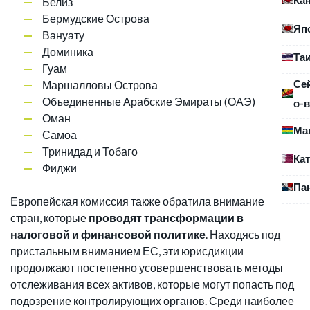
Белиз
Бермудские Острова
Яп
Вануату
Доминика
Та
Гуам
Се
Маршалловы Острова
Объединенные Арабские Эмираты (ОАЭ)
о-в
Оман
Ма
Самоа
Тринидад и Тобаго
Ка
Фиджи
Па
Европейская комиссия также обратила внимание на ряд
стран, которые
проводят трансформации в
налоговой и финансовой политике
. Находясь под
пристальным вниманием ЕС, эти юрисдикции
продолжают постепенно усовершенствовать методы
отслеживания всех активов, которые могут попасть под
подозрение контролирующих органов. Среди наиболее