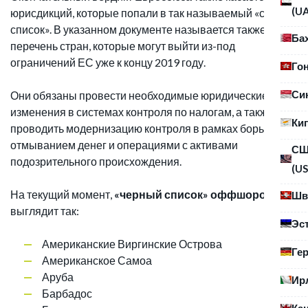
(U
юрисдикций, которые попали в так называемый «серый
список». В указанном документе называется также
Ба
перечень стран, которые могут выйти из-под
ограничений ЕС уже к концу 2019 году.
Го
Си
Они обязаны провести необходимые юридические
изменения в системах контроля по налогам, а также
Ки
проводить модернизацию контроля в рамках борьбы с
отмыванием денег и операциями с активами
С
подозрительного происхождения.
(US
На текущий момент,
«черный список» оффшоров ЕС
Шв
выглядит так:
Эс
Американские Виргинские Острова
Ге
Американское Самоа
Аруба
Ир
Барбадос
Ка