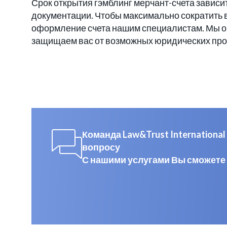
Срок открытия гэмблинг мерчант-счета зависит
документации. Чтобы максимально сократить в
оформление счета нашим специалистам. Мы об
защищаем вас от возможных юридических проб
Команда Law&Trust Internation
вопросу
С нашими услугами Вы сможете