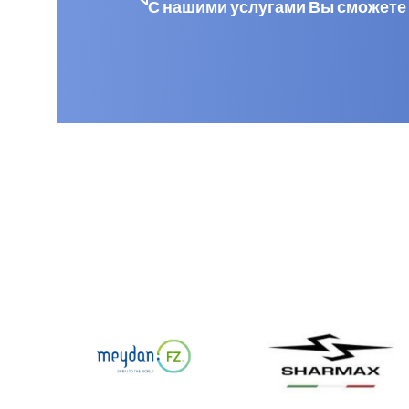
С нашими услугами Вы сможете