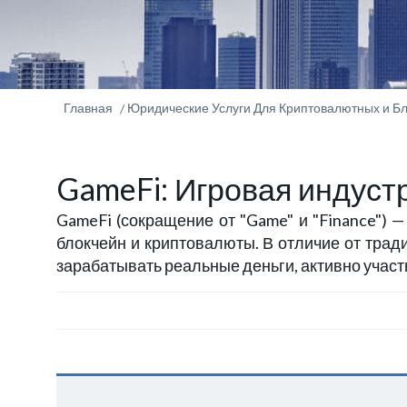
Главная
Юридические Услуги Для Криптовалютных и Бл
GameFi: Игровая индуст
GameFi (сокращение от "Game" и "Finance") 
блокчейн и криптовалюты. В отличие от трад
зарабатывать реальные деньги, активно участ