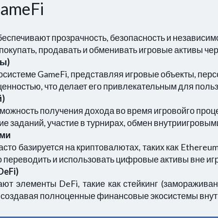
ameFi
беспечивают прозрачность, безопасность и независим
 покупать, продавать и обменивать игровые активы че
ы)
осистеме GameFi, представляя игровые объекты, пер
енностью, что делает его привлекательным для польз
й)
можность получения дохода во время игровойго проце
е заданий, участие в турнирах, обмен внутриигровым
ами
сто базируется на криптовалютах, таких как Ethereum,
о переводить и использовать цифровые активы вне иг
eFi)
ют элементы DeFi, такие как стейкинг (заморажива
 создавая полноценные финансовые экосистемы внутр