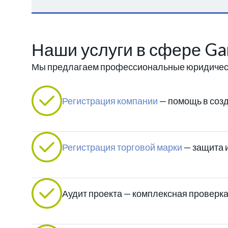
Наши услуги в сфере Ga
Мы предлагаем профессиональные юридически
Регистрация компании
— помощь в созд
Регистрация торговой марки
— защита 
Аудит проекта — комплексная проверк