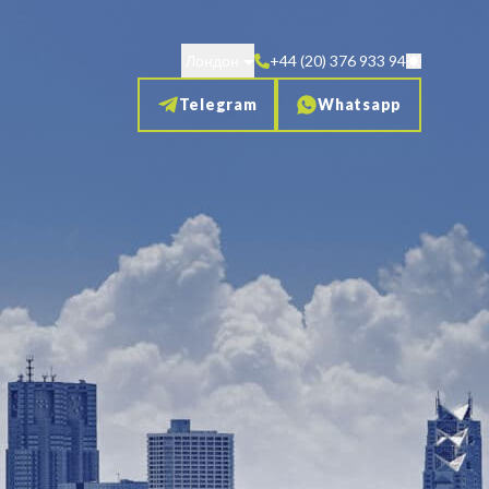
Лондон
+44 (20) 376 933 94
Telegram
Whatsapp