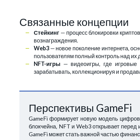
Связанные концепции
Стейкинг
— процесс блокировки криптов
вознаграждения.
Web3
— новое поколение интернета, ос
пользователям полный контроль над их 
NFT-игры
— видеоигры, где игровые 
зарабатывать, коллекционируя и продав
Перспективы GameFi
GameFi формирует новую модель цифровой
блокчейна, NFT и Web3 открывает перед 
GameFi может стать важной частью финанс