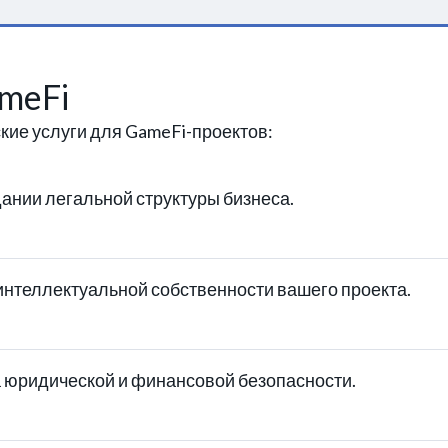
meFi
е услуги для GameFi-проектов:
ании легальной структуры бизнеса.
интеллектуальной собственности вашего проекта.
а юридической и финансовой безопасности.