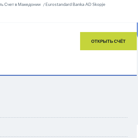
ть Счет в Македонии
Eurostandard Banka AD Skopje
ОТКРЫТЬ СЧЁТ